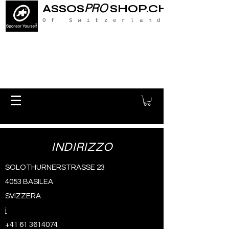
PRO
ASSOS
SHOP.CH
Of Switzerland
INDIRIZZO
SOLOTHURNERSTRASSE 23
4053 BASILEA
SVIZZERA
i
infos@assosproshop.ch
+41 61 3614074