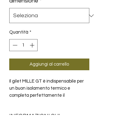
dimensione
*
Quantità
*
Aggiungi al carrello
Il gilet MILLE GT è indispensabile per
un buon isolamento termico e
completa perfettamente il
guardaroba di ogni ciclista.
INFORMAZIONI SUL
PRODOTTO