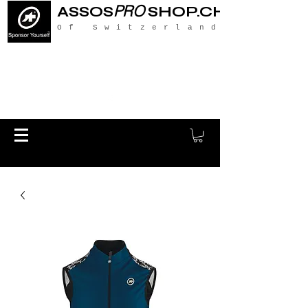
PRO
ASSOS
SHOP.CH
Of Switzerland