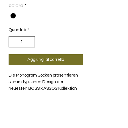
colore
*
Quantità
*
Aggiungi al carrello
Die Monogram Socken präsentieren
sich im typischen Design der
neuesten BOSS x ASSOS Kollektion
und verbinden den legendären BOSS
Style mit der Funktionalität unserer R
HINTER DEN
Sockenplattform.
PRODUKTKULISSEN